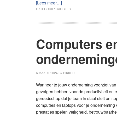
overKies
[Lees meer…]
hier
CATEGORIE:
GADGETS
je
deurbel
met
camera
Computers en
uit
de
onderneming
top
5
6 MAART 2024
BY
BIKKER
Wanneer je jouw onderneming voorziet van 
gevolgen hebben voor de productiviteit en ef
gereedschap dat je team in staat stelt om to
computers en laptops voor je onderneming 
prestaties spelen veiligheid, betrouwbaarhe