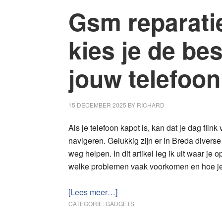
weten
Gsm reparatie
over
prestaties,
kies je de be
onderhoud
en
jouw telefoon
vervanging
15 DECEMBER 2025
BY
RICHARD
Als je telefoon kapot is, kan dat je dag flink
navigeren. Gelukkig zijn er in Breda diverse
weg helpen. In dit artikel leg ik uit waar je 
welke problemen vaak voorkomen en hoe je 
overGsm
[Lees meer…]
reparatie
CATEGORIE:
GADGETS
in