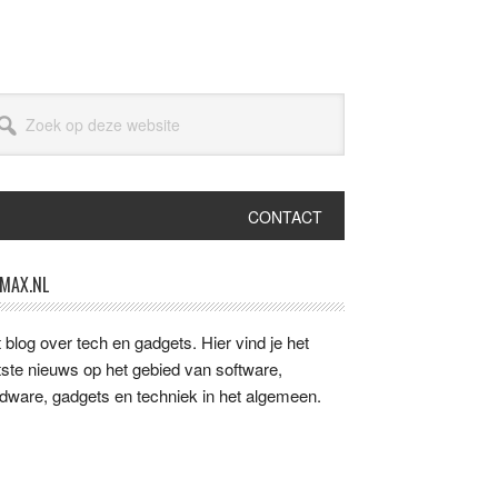
ek
ze
bsite
CONTACT
imaire
MAX.NL
idebar
 blog over tech en gadgets. Hier vind je het
tste nieuws op het gebied van software,
dware, gadgets en techniek in het algemeen.