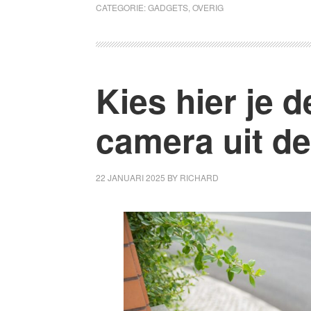
die
CATEGORIE:
GADGETS
,
OVERIG
je
kunt
gebruiken
met
Kies hier je 
een
eigen
camera uit de
bedrijf
22 JANUARI 2025
BY
RICHARD