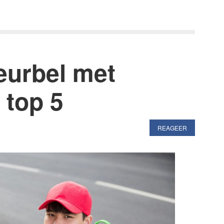
deurbel met
 top 5
REAGEER