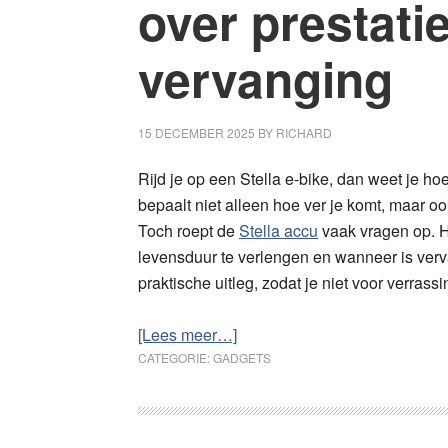
over prestati
vervanging
15 DECEMBER 2025
BY
RICHARD
Rijd je op een Stella e-bike, dan weet je h
bepaalt niet alleen hoe ver je komt, maar oo
Toch roept de
Stella accu
vaak vragen op. H
levensduur te verlengen en wanneer is vervang
praktische uitleg, zodat je niet voor verrass
overStella
[Lees meer…]
accu:
CATEGORIE:
GADGETS
wat
je
moet