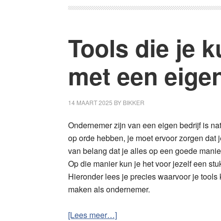
breda:
hoe
kies
Tools die je 
je
de
met een eigen
beste
service
voor
14 MAART 2025
BY
BIKKER
jouw
telefoon
Ondernemer zijn van een eigen bedrijf is na
op orde hebben, je moet ervoor zorgen dat j
van belang dat je alles op een goede manier
Op die manier kun je het voor jezelf een st
Hieronder lees je precies waarvoor je tools
maken als ondernemer.
overTools
[Lees meer…]