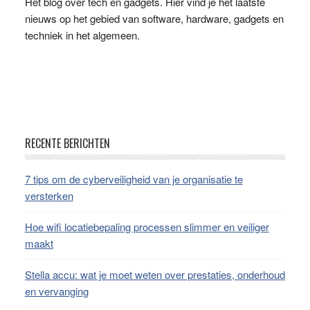
Het blog over tech en gadgets. Hier vind je het laatste
nieuws op het gebied van software, hardware, gadgets en
techniek in het algemeen.
Footer
RECENTE BERICHTEN
7 tips om de cyberveiligheid van je organisatie te
versterken
Hoe wifi locatiebepaling processen slimmer en veiliger
maakt
Stella accu: wat je moet weten over prestaties, onderhoud
en vervanging