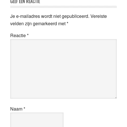
Lees
GEEF EEN REACTIE
Interacties
Je e-mailadres wordt niet gepubliceerd.
Vereiste
velden zijn gemarkeerd met
*
Reactie
*
Naam
*