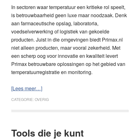
In sectoren waar temperatuur een kritieke rol speelt,
is betrouwbaarheid geen luxe maar noodzaak. Denk
aan farmaceutische opslag, laboratoria,
voedselverwerking of logistiek van gekoelde
producten. Juist in die omgevingen biedt Primax.nl
niet alleen producten, maar vooral zekerheid. Met
een scherp oog voor innovatie en kwaliteit levert
Primax betrouwbare oplossingen op het gebied van
temperatuurregistratie en monitoring.
overPrimax.nl
[Lees meer…]
en
CATEGORIE:
OVERIG
temperature
monitoring
software:
slimme
Tools die je kunt
oplossingen