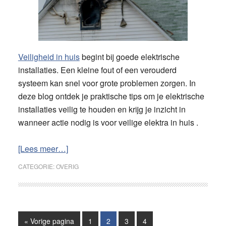
Veiligheid in huis
begint bij goede elektrische
installaties. Een kleine fout of een verouderd
systeem kan snel voor grote problemen zorgen. In
deze blog ontdek je praktische tips om je elektrische
installaties veilig te houden en krijg je inzicht in
wanneer actie nodig is voor veilige elektra in huis .
overTips
[Lees meer…]
voor
CATEGORIE:
OVERIG
veilige
elektra
in
huis
Ga
Pagina
Pagina
Pagina
Pagina
«
Vorige pagina
1
2
3
4