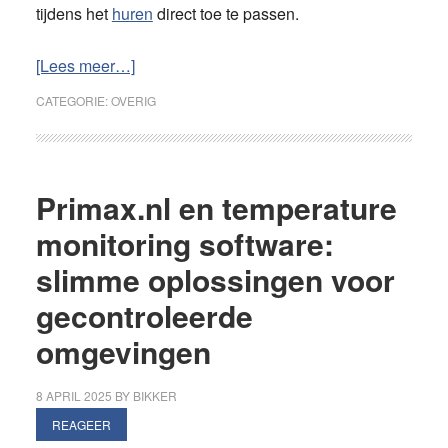
tijdens het
huren
direct toe te passen.
overDuurzaam
[Lees meer…]
wonen
CATEGORIE:
OVERIG
als
huurder:
wat
doe
Primax.nl en temperature
je
monitoring software:
zonder
slimme oplossingen voor
grote
investeringen?
gecontroleerde
omgevingen
8 APRIL 2025
BY
BIKKER
REAGEER