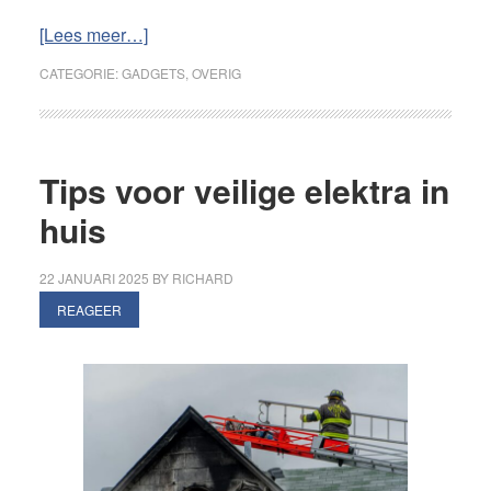
overTools
[Lees meer…]
die
CATEGORIE:
GADGETS
,
OVERIG
je
kunt
gebruiken
met
Tips voor veilige elektra in
een
huis
eigen
bedrijf
22 JANUARI 2025
BY
RICHARD
REAGEER