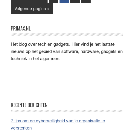
naar
Ga
Volgende pagina »
naar
Primaire
PRIMAX.NL
Sidebar
Het blog over tech en gadgets. Hier vind je het laatste
nieuws op het gebied van software, hardware, gadgets en
techniek in het algemeen.
Footer
RECENTE BERICHTEN
7 tips om de cyberveiligheid van je organisatie te
versterken