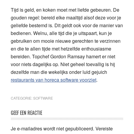
Tijd is geld, en koken moet met liefde gebeuren. De
gouden regel: bereid elke maaltijd alsof deze voor je
geliefde bestemd is. Dit geldt ook voor de manier van
bedienen. Welnu, alle tijd die je uitspaart, kun je
gebruiken om mooie nieuwe gerechten te verzinnen
en die te allen tijde met hetzelfde enthousiasme
bereiden. Topchef Gordon Ramsay hamert er niet
voor niets dagelijks op. Niet geheel toevallig is hij
dezelfde man die wekelijks onder luid gejuich
restaurants van horeca software voorziet
.
CATEGORIE:
SOFTWARE
Lees
GEEF EEN REACTIE
Interacties
Je e-mailadres wordt niet gepubliceerd.
Vereiste