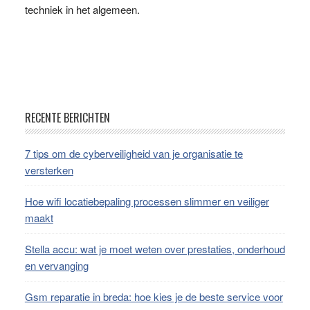
techniek in het algemeen.
Footer
RECENTE BERICHTEN
7 tips om de cyberveiligheid van je organisatie te
versterken
Hoe wifi locatiebepaling processen slimmer en veiliger
maakt
Stella accu: wat je moet weten over prestaties, onderhoud
en vervanging
Gsm reparatie in breda: hoe kies je de beste service voor