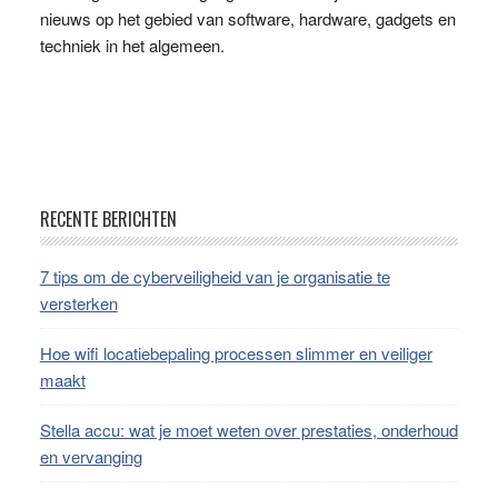
van
nieuws op het gebied van software, hardware, gadgets en
techniek in het algemeen.
je
huiswerk?
Footer
RECENTE BERICHTEN
7 tips om de cyberveiligheid van je organisatie te
versterken
Hoe wifi locatiebepaling processen slimmer en veiliger
maakt
Stella accu: wat je moet weten over prestaties, onderhoud
en vervanging