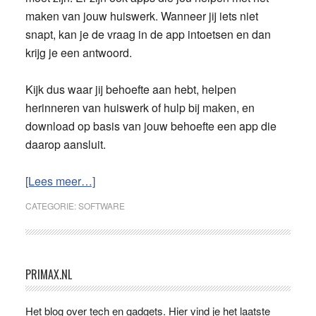
maken van jouw huiswerk. Wanneer jij iets niet
snapt, kan je de vraag in de app intoetsen en dan
krijg je een antwoord.
Kijk dus waar jij behoefte aan hebt, helpen
herinneren van huiswerk of hulp bij maken, en
download op basis van jouw behoefte een app die
daarop aansluit.
overWelke
[Lees meer…]
software
CATEGORIE:
SOFTWARE
kun
je
gebruiken
voor
Primaire
PRIMAX.NL
het
Sidebar
doen
Het blog over tech en gadgets. Hier vind je het laatste